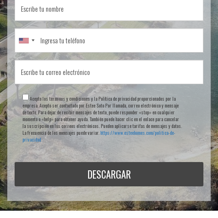
Acepto los términos y condiciones y la Política de privacidad proporcionados por la
empresa. Acepto ser contactado por Estee Soto Por llamada, correo electrónico y mensaje
de texto. Para dejar de recibir mensajes de texto, puede responder «stop» en cualquier
momento o «help» para obtener ayuda. También puede hacer clic en el enlace para cancelar
la suscripción en los correos electrónicos. Pueden aplicarse tarifas de mensajes y datos.
La frecuencia de los mensajes puede variar.
https://www.esteehomes.com/politica-de-
privacidad
DESCARGAR