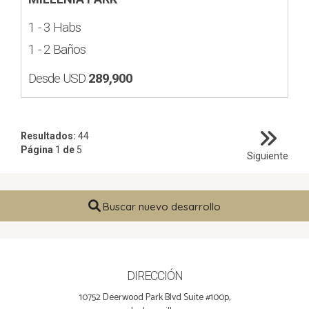
1 - 3 Habs
1 - 2 Baños
Desde USD
289,900
Resultados:
44
Página
1
de
5
Siguiente
Buscar nuevo desarrollo
DIRECCIÓN
10752 Deerwood Park Blvd Suite #100p,