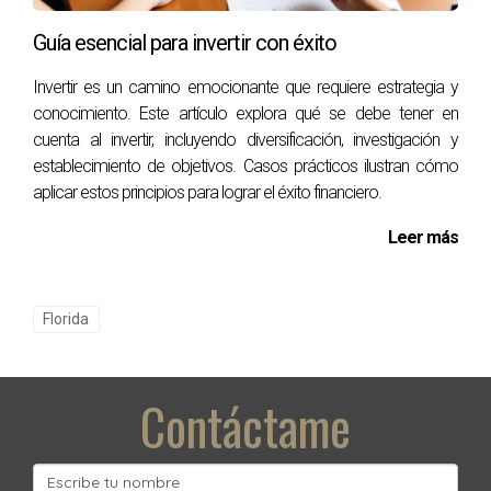
Preguntas frecuentes
Guía esencial para invertir con éxito
¿Puedo obtener financiamiento si tengo mal
Invertir es un camino emocionante que requiere estrategia y
crédito?
conocimiento. Este artículo explora qué se debe tener en
cuenta al invertir, incluyendo diversificación, investigación y
Sí, existen opciones como los préstamos FHA que están
establecimiento de objetivos. Casos prácticos ilustran cómo
diseñados para ayudar a personas con crédito menos que
aplicar estos principios para lograr el éxito financiero.
perfecto.
Leer más
¿Cuánto debo ahorrar para el pago inicial?
El pago inicial puede variar entre el 3% y el 20% del precio
total de la vivienda dependiendo del tipo de préstamo.
Florida
¿Necesito ser residente permanente para
comprar una casa?
Contáctame
No necesariamente; muchos prestamistas ofrecen
opciones para extranjeros no residentes.