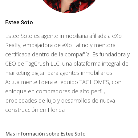
Préstamos hipotecarios convencionales
Los préstamos hipotecarios convencionales son una
Estee Soto
opción popular para muchos compradores. Estos
Estee Soto es agente inmobiliaria afiliada a eXp
préstamos suelen ofrecer tasas de interés competitivas y
Realty, embajadora de eXp Latino y mentora
son ideales para aquellos que pueden realizar un pago
certificada dentro de la compañía. Es fundadora y
inicial significativo.
CEO de TagCrush LLC, una plataforma integral de
Préstamos FHA (Federal Housing
marketing digital para agentes inmobiliarios.
Administration)
Actualmente lidera el equipo TAGHOMES, con
Los préstamos FHA están diseñados para ayudar a los
enfoque en compradores de alto perfil,
compradores que tienen un crédito menos que perfecto o
propiedades de lujo y desarrollos de nueva
que no pueden realizar un gran pago inicial. Este tipo de
construcción en Florida.
préstamo permite un pago inicial tan bajo como el 3.5%, lo
que lo convierte en una opción atractiva para muchos.
Mas información sobre Estee Soto
AQUÍ
Programas especiales para extranjeros