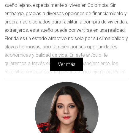
sueño lejano, especialmente si vives en Colombia. Sin
embargo, gracias a diversas opciones de financiamiento y
programas diseñados para facilitar la compra de vivienda a
extranjeros, este sueño puede convertirse en una realidad.
Florida es un estado atractivo no solo por su clima cálido y
playas hermosas, sino también por sus oportunidades
económicas y calidad de vida. En este artículo, te
guiaremos a través del proceso de financiamiento, los
Ver más
requisitos necesarios y te presentaremos ejemplos reales
que demuestran que sí es posible adquirir una propiedad en
este estado desde Colombia.
Opciones de financiamiento
Cuando se trata de financiar la compra de una casa en
Florida desde Colombia, hay varias opciones disponibles. A
continuación, exploraremos algunas de las más comunes: